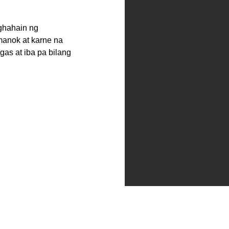
aghahain ng
manok at karne na
gas at iba pa bilang