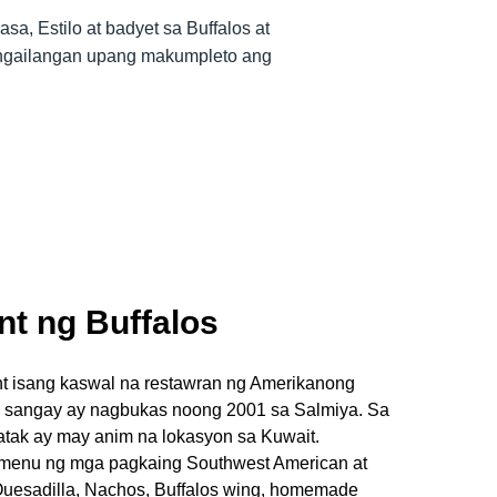
a, Estilo at badyet sa Buffalos at
angailangan upang makumpleto ang
nt ng Buffalos
nt isang kaswal na restawran ng Amerikanong
 sangay ay nagbukas noong 2001 sa Salmiya. Sa
atak ay may anim na lokasyon sa Kuwait.
menu ng mga pagkaing Southwest American at
Quesadilla, Nachos, Buffalos wing, homemade