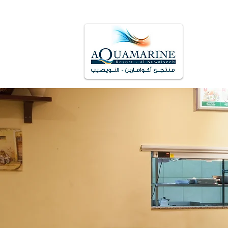
Opisyal na Website Aquamarine Kuwait Re
B