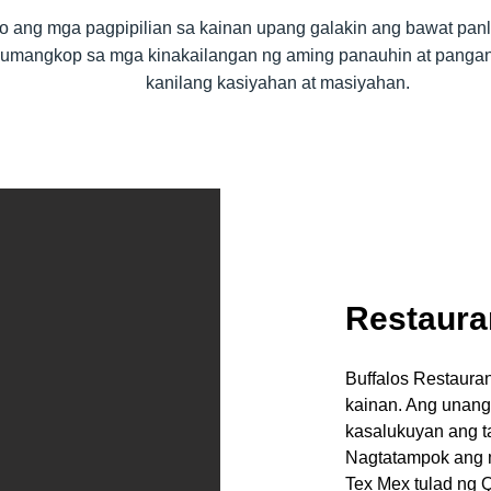
 ang mga pagpipilian sa kainan upang galakin ang bawat panlas
g umangkop sa mga kinakailangan ng aming panauhin at pang
kanilang kasiyahan at masiyahan.
Restaura
Buffalos Restaura
kainan. Ang unang
kasalukuyan ang t
Nagtatampok ang 
Tex Mex tulad ng 