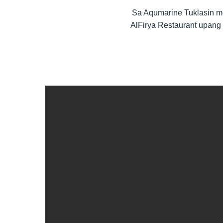
Sa Aqumarine Tuklasin mo
AlFirya Restaurant upan