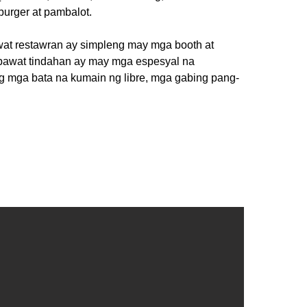
, burger at pambalot.
awat restawran ay simpleng may mga booth at
bawat tindahan ay may mga espesyal na
g mga bata na kumain ng libre, mga gabing pang-