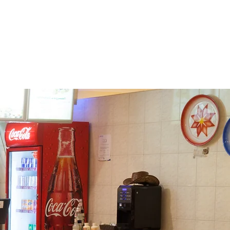
MGA SERBISYO
KARERA
More