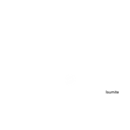
Patakaran sa Pagkapribado
Isumite
© Aquamarine Kuwait Resort. Proudly nilikha gamit ang eRevMax