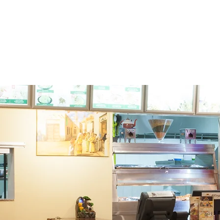
sort
AHAY
MGA KWARTO
KAinan
MGA PROMOSYON